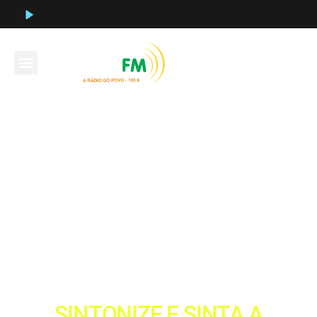
!-- Favicon -->